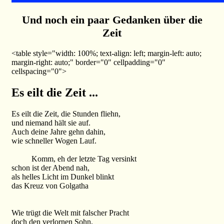
Und noch ein paar Gedanken über die
Zeit
<table style="width: 100%; text-align: left; margin-left: auto;
margin-right: auto;" border="0" cellpadding="0"
cellspacing="0">
Es eilt die Zeit ...
Es eilt die Zeit, die Stunden fliehn,
und niemand hält sie auf.
Auch deine Jahre gehn dahin,
wie schneller Wogen Lauf.
Komm, eh der letzte Tag versinkt
schon ist der Abend nah,
als helles Licht im Dunkel blinkt
das Kreuz von Golgatha
Wie trügt die Welt mit falscher Pracht
doch den verlornen Sohn,