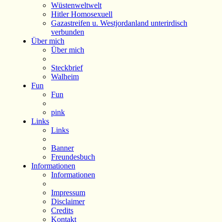
Wüstenweltwelt
Hitler Homosexuell
Gazastreifen u. Westjordanland unterirdisch
verbunden
Über mich
Über mich
Steckbrief
Walheim
Fun
Fun
pink
Links
Links
Banner
Freundesbuch
Informationen
Informationen
Impressum
Disclaimer
Credits
Kontakt