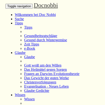
Docnobbi
Toggle navigation
Wilkommen bei Doc Nobbi
Suche
Tipps
Tipps
Gesundheitsratschläge
Gesund durch Wintergemüse
Zeit Tipps
e-Book
Glaube
Glaube
Gott weiß um den Willen
Das Heilmittel gegen Sorgen
Fragen an Darwins Evolutionstheorie
Das Gewicht der guten Werke
Christenverfolgungen
Evangelisation - Neues Leben
Glaube Gedichte
Wissen
Wissen