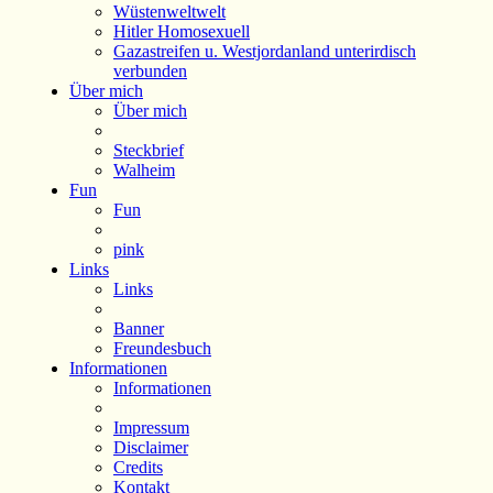
Wüstenweltwelt
Hitler Homosexuell
Gazastreifen u. Westjordanland unterirdisch
verbunden
Über mich
Über mich
Steckbrief
Walheim
Fun
Fun
pink
Links
Links
Banner
Freundesbuch
Informationen
Informationen
Impressum
Disclaimer
Credits
Kontakt