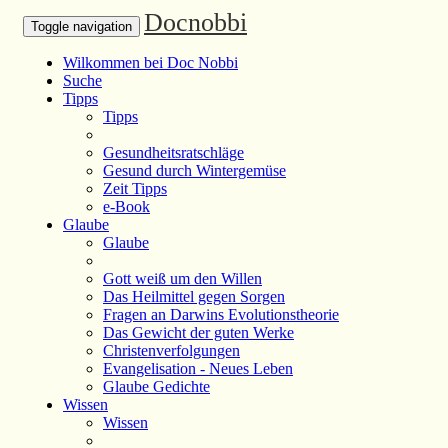
Docnobbi
Toggle navigation
Wilkommen bei Doc Nobbi
Suche
Tipps
Tipps
Gesundheitsratschläge
Gesund durch Wintergemüse
Zeit Tipps
e-Book
Glaube
Glaube
Gott weiß um den Willen
Das Heilmittel gegen Sorgen
Fragen an Darwins Evolutionstheorie
Das Gewicht der guten Werke
Christenverfolgungen
Evangelisation - Neues Leben
Glaube Gedichte
Wissen
Wissen